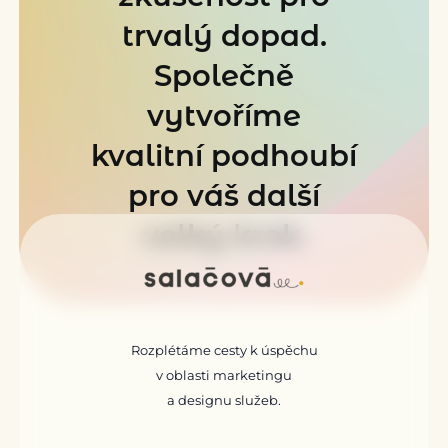
trvalý dopad.
Společně
vytvoříme
kvalitní podhoubí
pro váš další
LinkedIn
velký krok.
Rozplétáme cesty k úspěchu
v oblasti marketingu
a designu služeb.