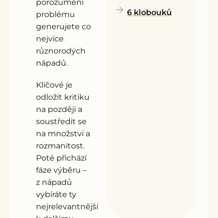
porozumění
6 klobouků
problému
generujete co
nejvíce
různorodých
nápadů.
Klíčové je
odložit kritiku
na později a
soustředit se
na množství a
rozmanitost.
Poté přichází
fáze výběru –
z nápadů
vybíráte ty
nejrelevantnější