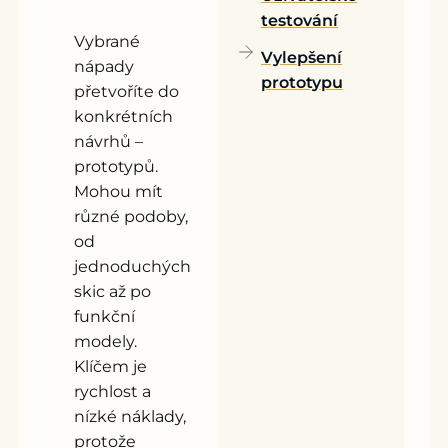
testování
Vybrané
Vylepšení
nápady
prototypu
přetvoříte do
konkrétních
návrhů –
prototypů.
Mohou mít
různé podoby,
od
jednoduchých
skic až po
funkční
modely.
Klíčem je
rychlost a
nízké náklady,
protože