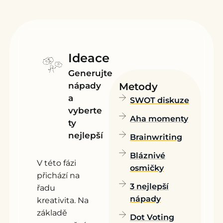
Ideace
Generujte
Metody
nápady
a
SWOT diskuze
vyberte
Aha momenty
ty
nejlepší
Brainwriting
Bláznivé
V této fázi
osmičky
přichází na
3 nejlepší
řadu
nápady
kreativita. Na
základě
Dot Voting