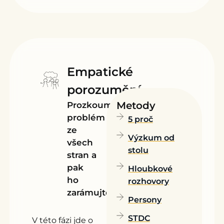
Empatické
porozumění
Metody
Prozkoumejte
problém
5 proč
ze
Výzkum od
všech
stolu
stran a
pak
Hloubkové
ho
rozhovory
zarámujte
Persony
STDC
V této fázi jde o