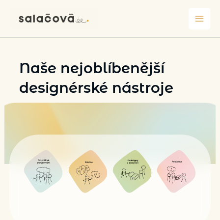
Přeskočit
na
obsah
Naše nejoblíbenější
designérské nástroje