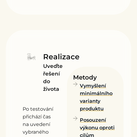
Realizace
Uveďte
řešení
Metody
do
Vymyšlení
života
minimálního
varianty
produktu
Po testování
přichází čas
Posouzení
na uvedení
výkonu oproti
vybraného
cílům