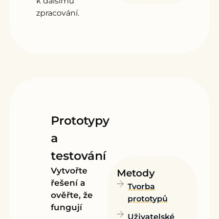
k dalšímu
zpracování.
Prototypy
a
testování
Vytvořte
Metody
řešení a
Tvorba
ověřte, že
prototypů
fungují
Uživatelské