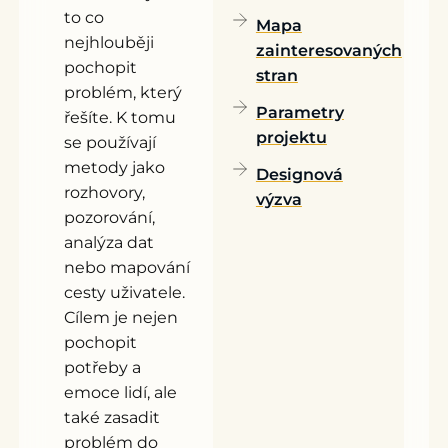
to co
Mapa
nejhlouběji
zainteresovaných
pochopit
stran
problém, který
Parametry
řešíte. K tomu
projektu
se používají
metody jako
Designová
rozhovory,
výzva
pozorování,
analýza dat
nebo mapování
cesty uživatele.
Cílem je nejen
pochopit
potřeby a
emoce lidí, ale
také zasadit
problém do