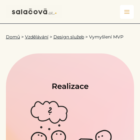
Přeskočit
na
obsah
Domů
>
Vzdělávání
>
Design služeb
>
Vymyšlení MVP