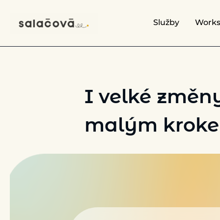
Přeskočit
na
Služby
Work
obsah
I velké změny
malým krok