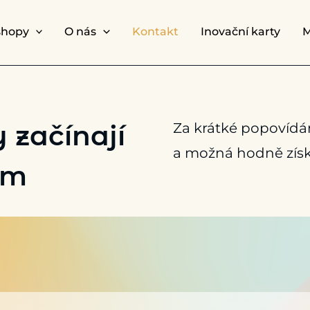
shopy
O nás
Kontakt
Inovační karty
M
 začínají
Za krátké popovídá
a možná hodně získ
em