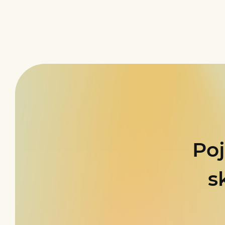
Poj
s