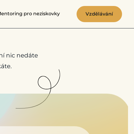
entoring pro neziskovky
Vzdělávání
ní nic nedáte
áte.