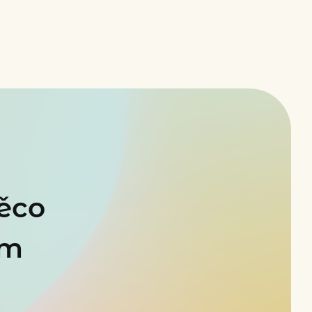
něco
m​