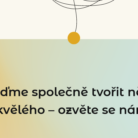
ďme společně tvořit 
kvělého – ozvěte se ná