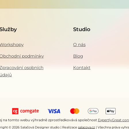
Služby
Studio
Workshopy
O nás
Obchodní podmínky
Blog
Zpracování osobních
Kontakt
údajů
ej na tomto webu výhradně zprostředkovává společnost
ExpertlyGreat cons
right © 2026 Salačová Designer studio | Realizace
salacova.cz
| Všechna práva vyhr