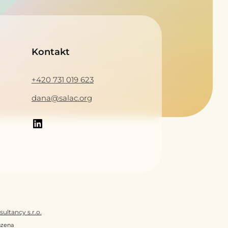
LinkedIn
Kontakt
+420 731 019 623
dana@salac.org
ultancy s.r.o.
azena