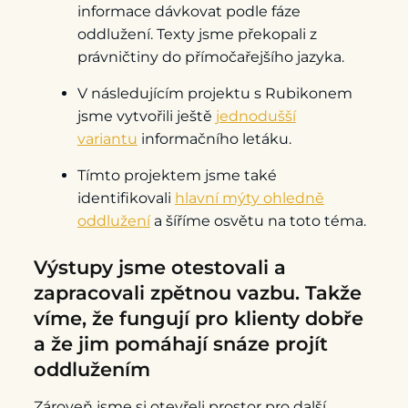
informace dávkovat podle fáze
oddlužení. Texty jsme překopali z
právničtiny do přímočařejšího jazyka.
V následujícím projektu s Rubikonem
jsme vytvořili ještě
jednodušší
variantu
informačního letáku.
Tímto projektem jsme také
identifikovali
hlavní mýty ohledně
oddlužení
a šíříme osvětu na toto téma.
Výstupy jsme otestovali a
zapracovali zpětnou vazbu. Takže
víme, že fungují pro klienty dobře
a že jim pomáhají snáze projít
oddlužením
Zároveň jsme si otevřeli prostor pro další