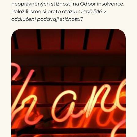
neoprávněných stížností na Odbor insolvence.
Položili jsme si proto otázku:
Proč lidé v
oddlužení podávají stížnosti?