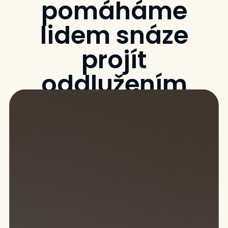
pomáháme
lidem snáze
projít
oddlužením
12. října 2023