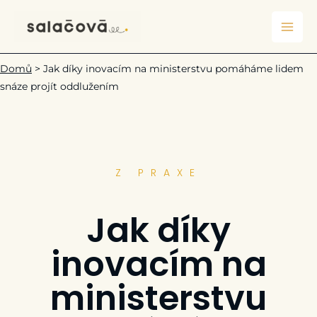
Přeskočit
na
obsah
Domů
>
Jak díky inovacím na ministerstvu pomáháme lidem
snáze projít oddlužením
Z PRAXE
Jak díky
inovacím na
ministerstvu