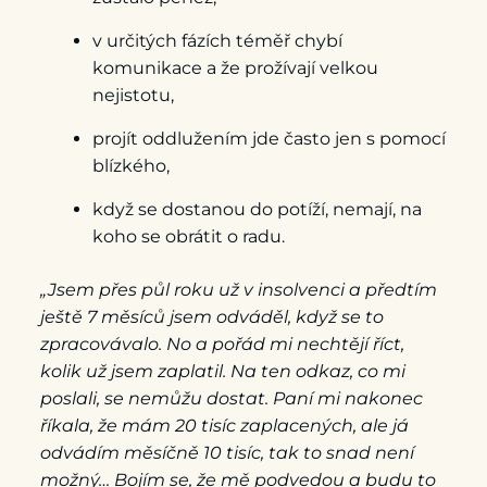
v určitých fázích téměř chybí
komunikace a že prožívají velkou
nejistotu,
projít oddlužením jde často jen s pomocí
blízkého,
když se dostanou do potíží, nemají, na
koho se obrátit o radu.
„Jsem přes půl roku už v insolvenci a předtím
ještě 7 měsíců jsem odváděl, když se to
zpracovávalo. No a pořád mi nechtějí říct,
kolik už jsem zaplatil. Na ten odkaz, co mi
poslali, se nemůžu dostat. Paní mi nakonec
říkala, že mám 20 tisíc zaplacených, ale já
odvádím měsíčně 10 tisíc, tak to snad není
možný… Bojím se, že mě podvedou a budu to