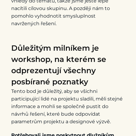
vhledy do tématu, takže jsme ještě lépe
nacítili cílovou skupinu. A později nám to
pomohlo vyhodnotit smysluplnost
navržených řešení.
Důležitým milníkem je
workshop, na kterém se
odprezentují všechny
posbírané poznatky
Tento bod je důležitý, aby se všichni
participující lidé na projektu sladili, měli stejné
informace a mohli se společně pustit do
návrhů řešení, které bude odpovídat
parametrům projektu a designové výzvě.
Potřebovali jsme poskytnout dlužníkům