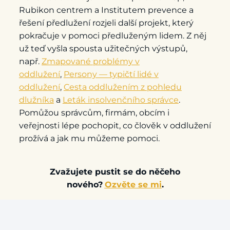
Rubikon centrem a Institutem prevence a
řešení předlužení rozjeli další projekt, který
pokračuje v pomoci předluženým lidem. Z něj
už teď vyšla spousta užitečných výstupů,
např.
Zmapované problémy v
oddlužení
,
Persony — typičtí lidé v
oddlužení
,
Cesta oddlužením z pohledu
dlužníka
a
Leták insolvenčního správce
.
Pomůžou správcům, firmám, obcím i
veřejnosti lépe pochopit, co člověk v oddlužení
prožívá a jak mu můžeme pomoci.
Zvažujete pustit se do něčeho
nového?
Ozvěte se mi
.
Obr. 1:
Dva muži pod deštníkem generovaný AI Midjourney
uživatelem verca8371. [Cit. 2024-06-17]. Dostupné z: