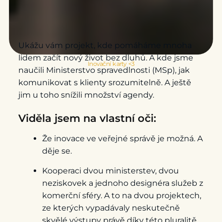
Ukážu vám projekt, kde pomáháme mnoha
lidem začít nový život bez dluhů. A kde jsme
Inovační karty <3
naučili Ministerstvo spravedlnosti (MSp), jak
komunikovat s klienty srozumitelně. A ještě
jim u toho snížili množství agendy.
Viděla jsem na vlastní oči:
Že inovace ve veřejné správě je možná. A
děje se.
Kooperaci dvou ministerstev, dvou
neziskovek a jednoho designéra služeb z
komerční sféry. A to na dvou projektech,
ze kterých vypadávaly neskutečně
skvělé výstupy právě díky této pluralitě.