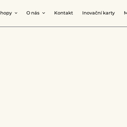
shopy
O nás
Kontakt
Inovační karty
M