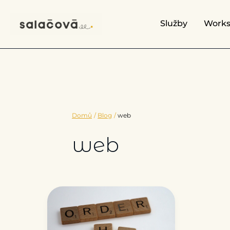
Přeskočit
na
Služby
Work
obsah
Domů
Blog
web
web
Jak
za
pár