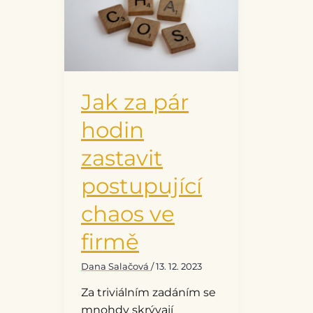
hodin
zastavit
postupující
chaos
ve
firmě
Jak za pár
hodin
zastavit
postupující
chaos ve
firmě
Dana Salačová
/
13. 12. 2023
Za triviálním zadáním se
mnohdy skrývají