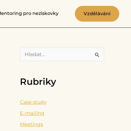
entoring pro neziskovky
Vzdělávání
V
y
h
Rubriky
l
e
Case study
d
E-mailing
a
Meetings
t